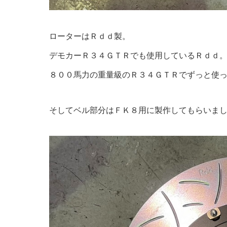
ローターはＲｄｄ製。
デモカーＲ３４ＧＴＲでも使用しているＲｄｄ
８００馬力の重量級のＲ３４ＧＴＲでずっと使
そしてベル部分はＦＫ８用に製作してもらいま