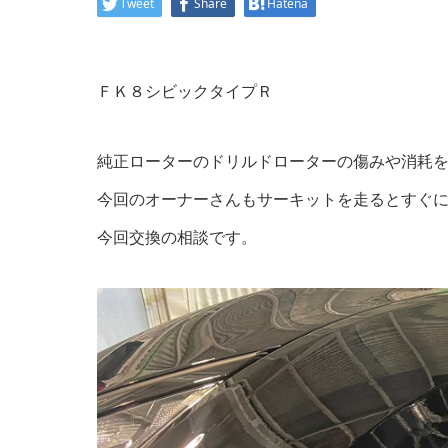
Tweet
Share
Hatena
ＦＫ８シビックタイプＲ
純正ローターのドリルドローターの傷みや消耗
今回のオーナーさんもサーキットを走るとすぐ
今回交換の相談です。