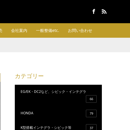
Facebook
RSS
売
会社案内
一般整備etc.
お問い合わせ
カテゴリー
EG/EK・DC2など、シビック・インテグラ
66
HONDA
79
K型搭載インテグラ・シビック等
37