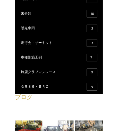
未分類
10
販売車両
3
走行会・サーキット
3
車種別施工例
71
鈴鹿クラブマンレース
9
ＧＲ８６・ＢＲＺ
9
ブログ