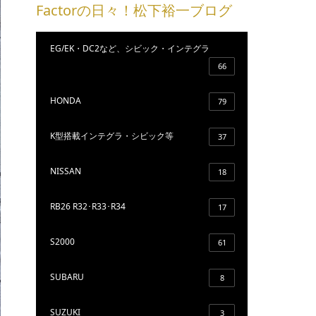
Factorの日々！松下裕一ブログ
EG/EK・DC2など、シビック・インテグラ
66
HONDA
79
K型搭載インテグラ・シビック等
37
NISSAN
18
RB26 R32･R33･R34
17
S2000
61
SUBARU
8
SUZUKI
3