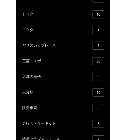
トヨタ
10
マツダ
1
ヤリスカップレース
5
三菱・エボ
20
店舗の様子
9
未分類
10
販売車両
3
走行会・サーキット
3
鈴鹿クラブマンレース
9