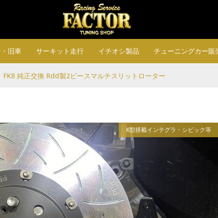
ン・旧車
サーキット走行
イチオシ製品
チューニングカー販
FK8 純正交換 Rdd製2ピースマルチスリットローター
K型搭載インテグラ・シビック等