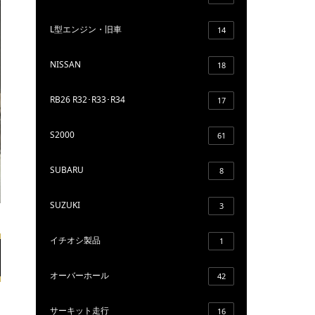
L型エンジン・旧車
14
NISSAN
18
RB26 R32･R33･R34
17
S2000
61
SUBARU
8
SUZUKI
3
イチオシ製品
1
オーバーホール
42
サーキット走行
16