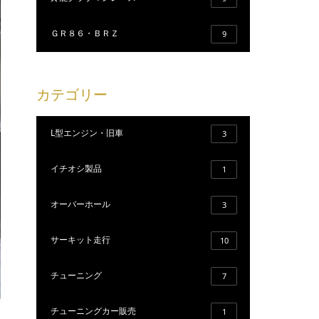
ＧＲ８６・ＢＲＺ
9
カテゴリー
L型エンジン・旧車
3
イチオシ製品
1
オーバーホール
3
サーキット走行
10
チューニング
7
チューニングカー販売
1