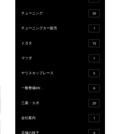
チューニング
30
チューニングカー販売
1
トヨタ
10
マツダ
1
ヤリスカップレース
5
一般整備etc．
6
三菱・エボ
20
会社案内
1
店舗の様子
9