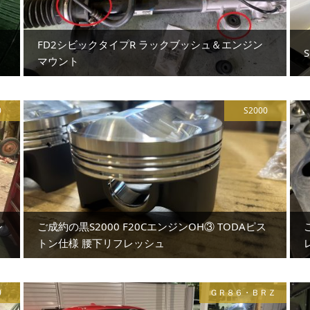
FD2シビックタイプR ラックブッシュ＆エンジン
マウント
0
S2000
シ
ご成約の黒S2000 F20CエンジンOH③ TODAピス
トン仕様 腰下リフレッシュ
0
ＧＲ８６・ＢＲＺ