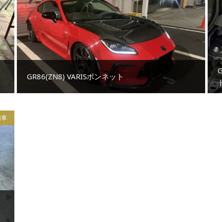
GR86(ZN8) VARISボンネット
旧車