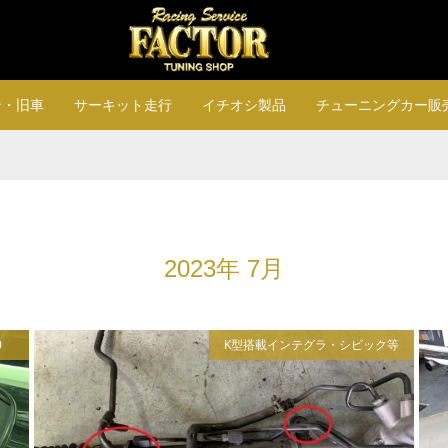
ン・旧車
サーキット走行
イチオシ製品
チューニングカー販
2023年 7月
0
K型搭載インテグラ・シビック等