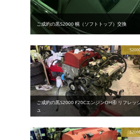
ご成約の黒S2000 幌（ソフトトップ）交換
S200
ご成約の黒S2000 F20CエンジンOH④ リフレッ
ュ
S200