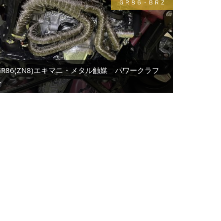
ＧＲ８６・ＢＲＺ
GR86(ZN8)エキマニ・メタル触媒 パワークラフ
ト