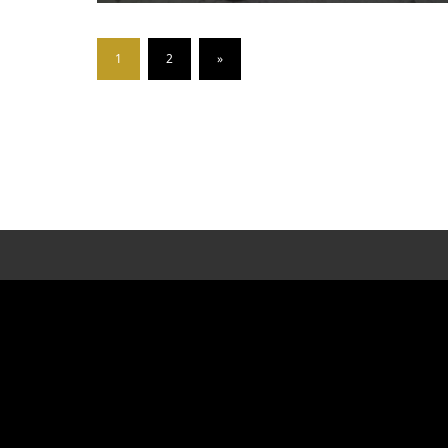
1
2
»