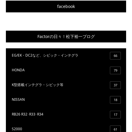
facebook
Factorの日々！松下裕一ブログ
EG/EK・DC2など、シビック・インテグラ
66
HONDA
79
K型搭載インテグラ・シビック等
37
NISSAN
18
RB26 R32･R33･R34
17
S2000
61