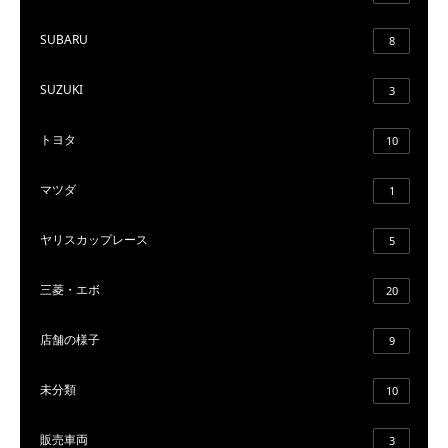
SUBARU
8
SUZUKI
3
トヨタ
10
マツダ
1
ヤリスカップレース
5
三菱・エボ
20
店舗の様子
9
未分類
10
販売車両
3