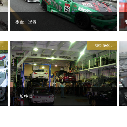
板金・塗装
c．
一般整備etc．
一般整備