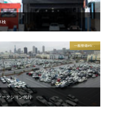
車検
一般整備etc．
オークション代行