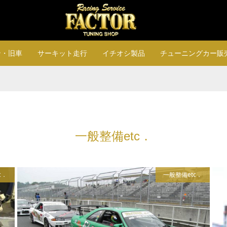
ン・旧車
サーキット走行
イチオシ製品
チューニングカー販
一般整備etc．
c．
一般整備etc．