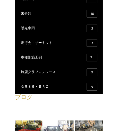
未分類
10
販売車両
3
走行会・サーキット
3
車種別施工例
71
鈴鹿クラブマンレース
9
ＧＲ８６・ＢＲＺ
9
ブログ