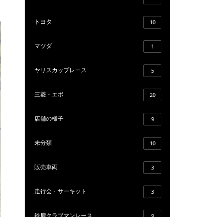
トヨタ
10
マツダ
1
ヤリスカップレース
5
三菱・エボ
20
店舗の様子
9
未分類
10
販売車両
3
走行会・サーキット
3
鈴鹿クラブマンレース
9