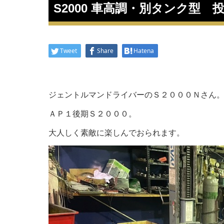
S2000 車高調・別タンク型 
Tweet
Share
Hatena
ジェントルマンドライバーのＳ２０００Ｎさん
ＡＰ１後期Ｓ２０００。
大人しく素敵に楽しんでおられます。