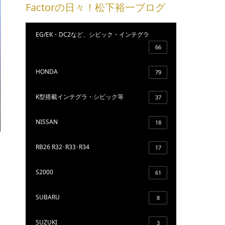
Factorの日々！松下裕一ブログ
EG/EK・DC2など、シビック・インテグラ
66
HONDA
79
K型搭載インテグラ・シビック等
37
NISSAN
18
RB26 R32･R33･R34
17
S2000
61
SUBARU
8
SUZUKI
3