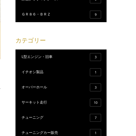
ＧＲ８６・ＢＲＺ
9
カテゴリー
L型エンジン・旧車
3
イチオシ製品
1
オーバーホール
3
グ
サーキット走行
10
チューニング
7
チューニングカー販売
1