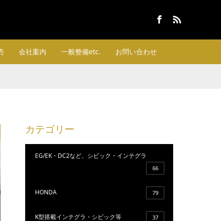
Facebook
RSS
売
会社案内
一般整備etc.
お問い合わせ
カテゴリー
EG/EK・DC2など、シビック・インテグラ
66
HONDA
79
K型搭載インテグラ・シビック等
37