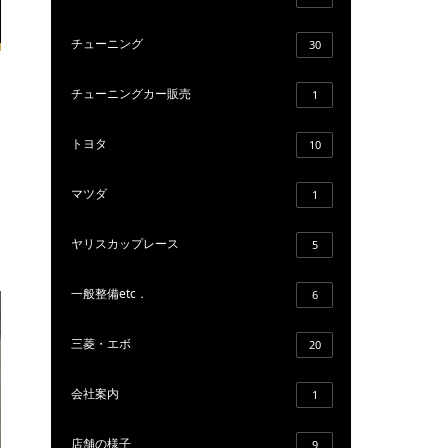
チューニング
30
チューニングカー販売
1
トヨタ
10
マツダ
1
ヤリスカップレース
5
一般整備etc．
6
三菱・エボ
20
会社案内
1
店舗の様子
9