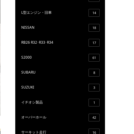
L型エンジン・旧車
14
NISSAN
18
RB26 R32･R33･R34
17
S2000
61
SUBARU
8
SUZUKI
3
イチオシ製品
1
オーバーホール
42
サーキット走行
16