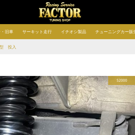
ン・旧車
サーキット走行
イチオシ製品
チューニングカー販
ク型 投入
S2000