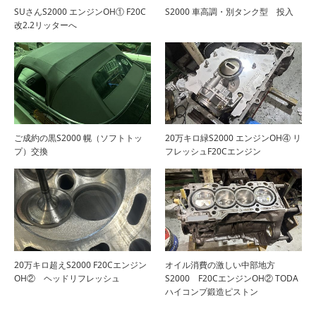
SUさんS2000 エンジンOH① F20C
S2000 車高調・別タンク型 投入
改2.2リッターへ
ご成約の黒S2000 幌（ソフトトッ
20万キロ緑S2000 エンジンOH④ リ
プ）交換
フレッシュF20Cエンジン
20万キロ超えS2000 F20Cエンジン
オイル消費の激しい中部地方
OH② ヘッドリフレッシュ
S2000 F20CエンジンOH② TODA
ハイコンプ鍛造ピストン