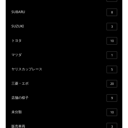
SUBARU
8
SUZUKI
3
トヨタ
10
マツダ
1
ヤリスカップレース
5
三菱・エボ
20
店舗の様子
9
未分類
10
販売車両
3