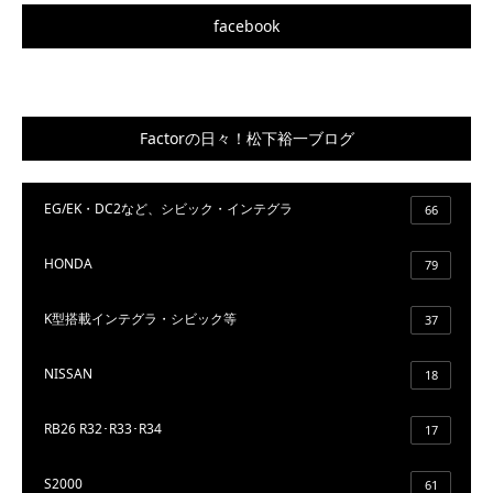
facebook
Factorの日々！松下裕一ブログ
EG/EK・DC2など、シビック・インテグラ
66
HONDA
79
K型搭載インテグラ・シビック等
37
NISSAN
18
RB26 R32･R33･R34
17
S2000
61