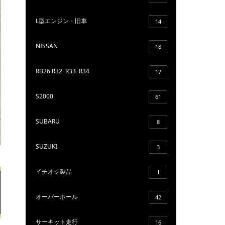
L型エンジン・旧車
14
NISSAN
18
RB26 R32･R33･R34
17
S2000
61
SUBARU
8
SUZUKI
3
イチオシ製品
1
オーバーホール
42
サーキット走行
16