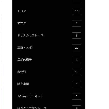
トヨタ
10
マツダ
1
ヤリスカップレース
5
三菱・エボ
20
店舗の様子
9
未分類
10
販売車両
3
走行会・サーキット
3
鈴鹿クラブマンレース
9