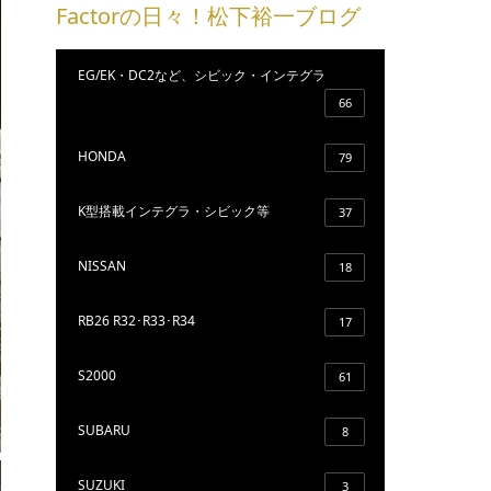
Factorの日々！松下裕一ブログ
EG/EK・DC2など、シビック・インテグラ
66
HONDA
79
K型搭載インテグラ・シビック等
37
NISSAN
18
RB26 R32･R33･R34
17
S2000
61
SUBARU
8
SUZUKI
3