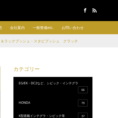
Facebook
RSS
売
会社案内
一般整備etc.
お問い合わせ
ッシュ＆ラックブッシュ・スタビブッシュ クラッチ
カテゴリー
EG/EK・DC2など、シビック・インテグラ
66
HONDA
79
K型搭載インテグラ・シビック等
37