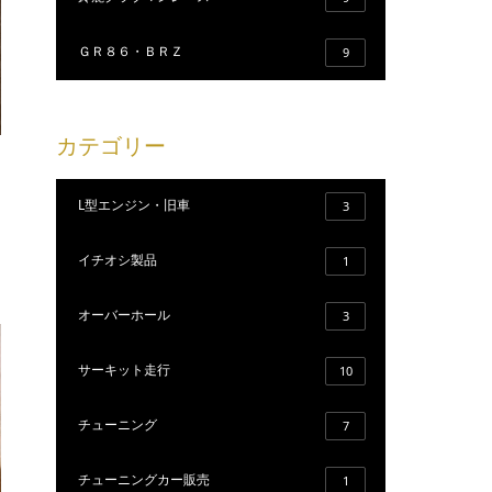
ＧＲ８６・ＢＲＺ
9
カテゴリー
L型エンジン・旧車
3
イチオシ製品
1
オーバーホール
3
サーキット走行
10
チューニング
7
チューニングカー販売
1