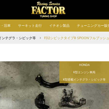
ン・旧車
サーキット走行
イチオシ製品
チューニングカー販
インテグラ・シビック等
FD2シビックタイプR SPOONフルブ
HONDA
K型エンジン車両
K型搭載インテグラ・シビック等