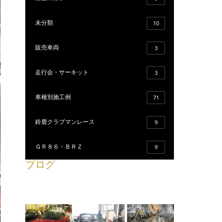
未分類
10
販売車両
3
走行会・サーキット
3
車種別施工例
71
鈴鹿クラブマンレース
9
ＧＲ８６・ＢＲＺ
9
ブログ