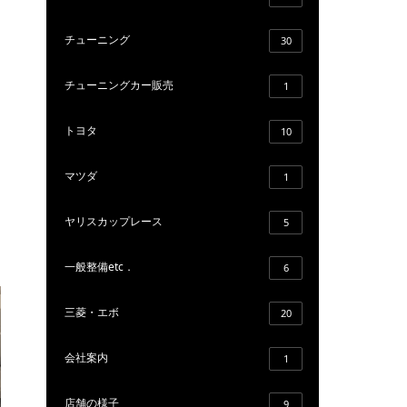
チューニング
30
チューニングカー販売
1
トヨタ
10
マツダ
1
ヤリスカップレース
5
一般整備etc．
6
三菱・エボ
20
会社案内
1
店舗の様子
9