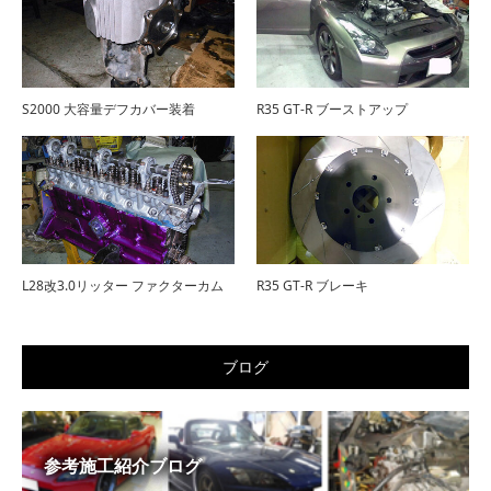
S2000 大容量デフカバー装着
R35 GT-R ブーストアップ
L28改3.0リッター ファクターカム
R35 GT-R ブレーキ
ブログ
参考施工紹介ブログ