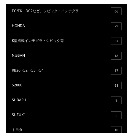
EG/EK・DC2など、シビック・インテグラ
66
HONDA
79
K型搭載インテグラ・シビック等
37
NISSAN
18
RB26 R32･R33･R34
17
S2000
61
SUBARU
8
SUZUKI
3
トヨタ
10