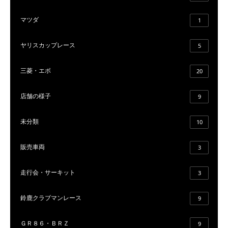
マツダ
1
ヤリスカップレース
5
三菱・エボ
20
店舗の様子
9
未分類
10
販売車両
3
走行会・サーキット
3
鈴鹿クラブマンレース
9
ＧＲ８６・ＢＲＺ
9