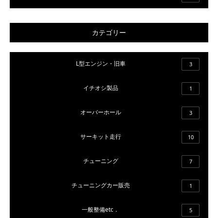
カテゴリー
L型エンジン・旧車
3
イチオシ製品
1
オーバーホール
3
サーキット走行
10
チューニング
7
チューニングカー販売
1
一般整備etc．
5