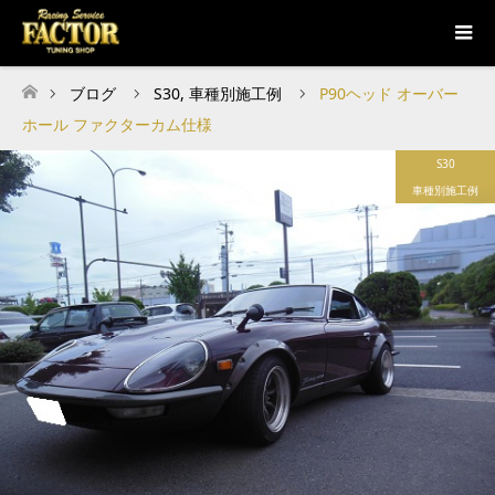
ブログ
S30
,
車種別施工例
P90ヘッド オーバー
ホーム
ホール ファクターカム仕様
S30
車種別施工例