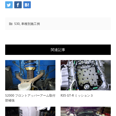
S30
,
車種別施工例
関連記事
S2000 フロントアッパーアーム取付
R35 GT-R ミッション３
部補強