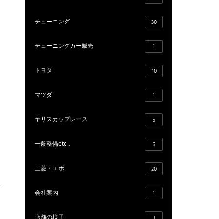
チューニング
30
チューニングカー販売
1
トヨタ
10
マツダ
1
ヤリスカップレース
5
一般整備etc．
6
三菱・エボ
20
だ
会社案内
1
店舗の様子
9