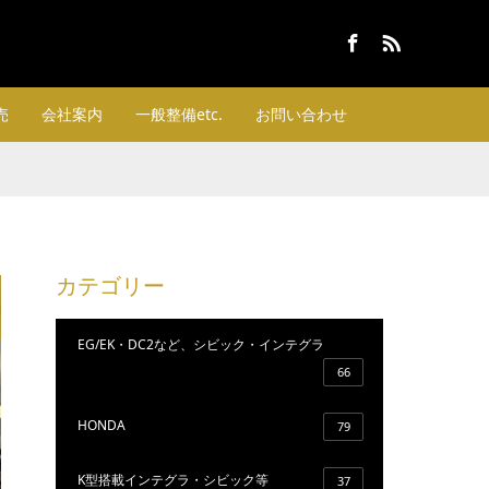
Facebook
RSS
売
会社案内
一般整備etc.
お問い合わせ
カテゴリー
EG/EK・DC2など、シビック・インテグラ
66
HONDA
79
K型搭載インテグラ・シビック等
37