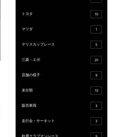
トヨタ
10
マツダ
1
ヤリスカップレース
5
三菱・エボ
20
店舗の様子
9
未分類
10
販売車両
3
走行会・サーキット
3
鈴鹿クラブマンレース
9