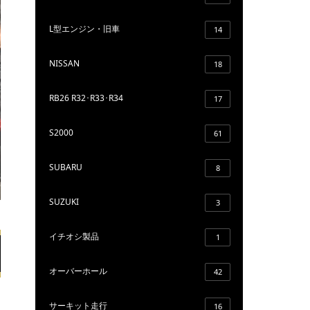
L型エンジン・旧車
14
NISSAN
18
RB26 R32･R33･R34
17
S2000
61
SUBARU
8
SUZUKI
3
イチオシ製品
1
オーバーホール
42
サーキット走行
16