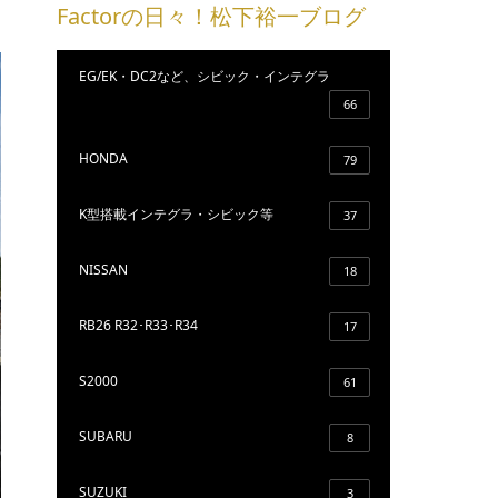
Factorの日々！松下裕一ブログ
EG/EK・DC2など、シビック・インテグラ
66
HONDA
79
K型搭載インテグラ・シビック等
37
NISSAN
18
RB26 R32･R33･R34
17
S2000
61
SUBARU
8
SUZUKI
3