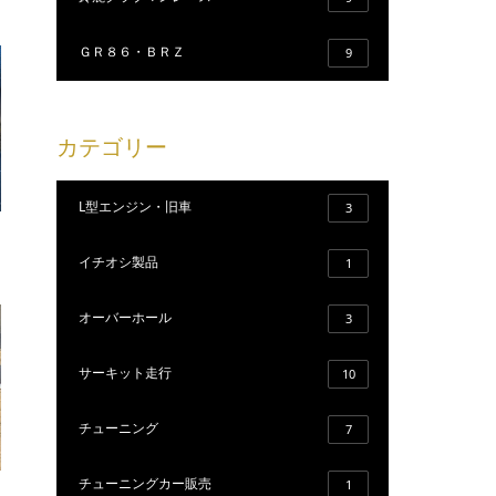
ＧＲ８６・ＢＲＺ
9
カテゴリー
L型エンジン・旧車
3
イチオシ製品
1
オーバーホール
3
サーキット走行
10
チューニング
7
チューニングカー販売
1