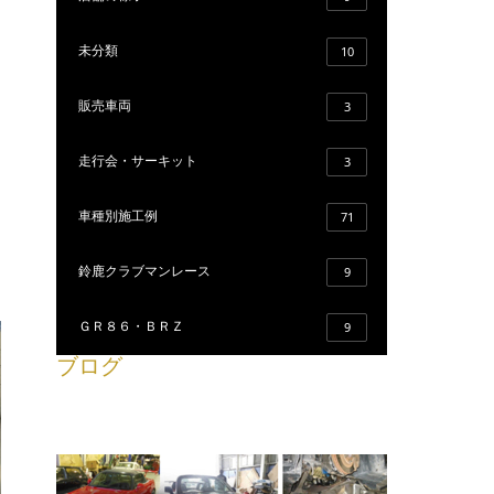
未分類
10
販売車両
3
走行会・サーキット
3
車種別施工例
71
鈴鹿クラブマンレース
9
ＧＲ８６・ＢＲＺ
9
ブログ