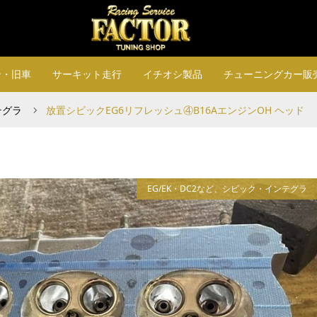
ン・旧車
サーキット走行
イチオシ製品
チューニングカー販
テグラ
放置シビックEG6リフレッシュ④B16AエンジンOH ヘッド
EG/EK・DC2など、シビック・インテグラ