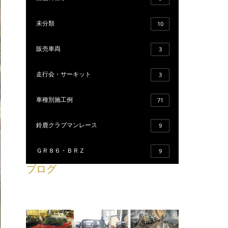
未分類
10
販売車両
3
走行会・サーキット
3
車種別施工例
71
鈴鹿クラブマンレース
9
ＧＲ８６・ＢＲＺ
9
ブログ