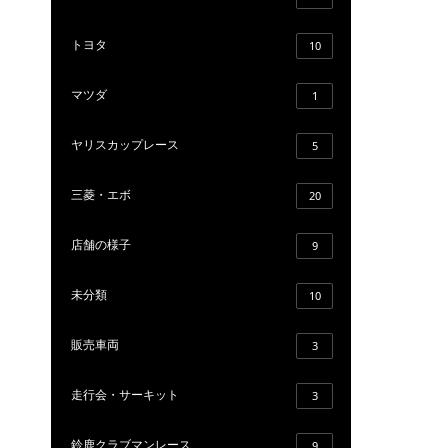
トヨタ
10
マツダ
1
ヤリスカップレース
5
三菱・エボ
20
店舗の様子
9
未分類
10
販売車両
3
走行会・サーキット
3
鈴鹿クラブマンレース
9