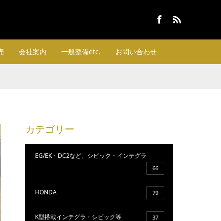
Facebook
RSS
売
会社案内
一般整備etc.
お問い合わせ
カテゴリー
EG/EK・DC2など、シビック・インテグラ
66
HONDA
79
K型搭載インテグラ・シビック等
37