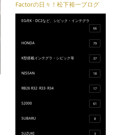
Factorの日々！松下裕一ブログ
EG/EK・DC2など、シビック・インテグラ
66
HONDA
79
K型搭載インテグラ・シビック等
37
NISSAN
18
RB26 R32･R33･R34
17
S2000
61
SUBARU
8
SUZUKI
3