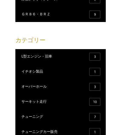
ＧＲ８６・ＢＲＺ
9
カテゴリー
L型エンジン・旧車
3
イチオシ製品
1
オーバーホール
3
サーキット走行
10
チューニング
7
チューニングカー販売
1