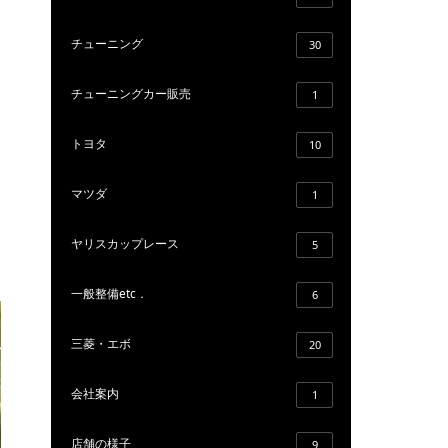
チューニング
30
チューニングカー販売
1
トヨタ
10
マツダ
1
ヤリスカップレース
5
一般整備etc．
6
三菱・エボ
20
会社案内
1
店舗の様子
9