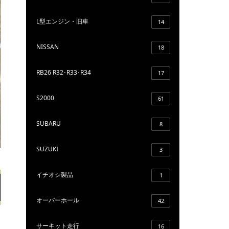
L型エンジン・旧車
14
NISSAN
18
RB26 R32･R33･R34
17
S2000
61
SUBARU
8
SUZUKI
3
イチオシ製品
1
オーバーホール
42
サーキット走行
16