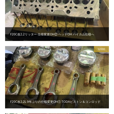
F20C改2.2リッター 仕様変更OH② ヘッドOH ハイカム仕様へ
S2000
F20C改2.2L 9年ぶりの仕様変更OH① TODAピストン＆コンロッド