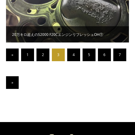
20万キロ超えのS2000 F20CエンジンリフレッシュOH①
«
1
2
3
4
5
6
7
»